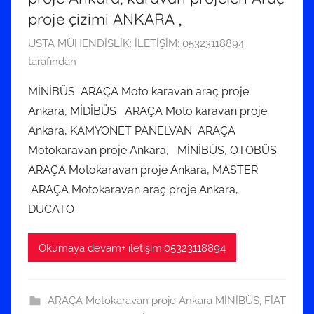
proje çizimi ANKARA ,
1
USTA MÜHENDİSLİK: İLETİŞİM: 05323118894
5
tarafından
E
MİNİBÜS ARAÇA Moto karavan araç proje
y
Ankara, MİDİBÜS ARAÇA Moto karavan proje
l
Ankara, KAMYONET PANELVAN ARAÇA
ü
Motokaravan proje Ankara, MİNİBÜS, OTOBÜS
l
ARAÇA Motokaravan proje Ankara, MASTER
2
0
ARAÇA Motokaravan araç proje Ankara,
2
DUCATO
2
t
Okumaya devam+ iletişim:05323118894
a
r
i
ARAÇA Motokaravan proje Ankara MİNİBÜS
,
FİAT