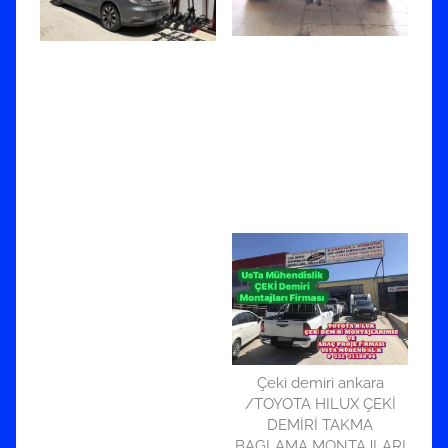
Çeki demiri ankara
/TOYOTA HILUX ÇEKİ
DEMİRİ TAKMA
BAGLAMA MONTAJLARI