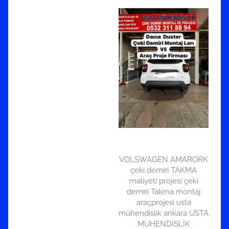
VOLSWAGEN AMARORK
çeki demiri TAKMA
maliyeti projesi çeki
demiri Takma montaj
araçprojesi usta
mühendislik ankara USTA
MÜHENDİSLİK