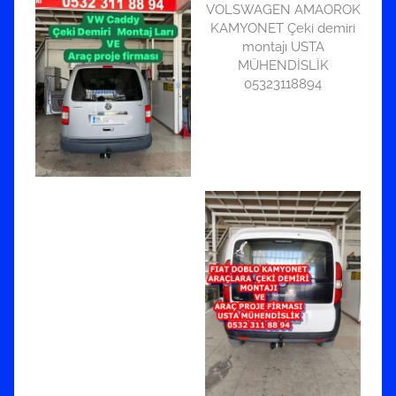
VOLSWAGEN AMAOROK
KAMYONET Çeki demiri
montajı USTA
MÜHENDİSLİK
05323118894