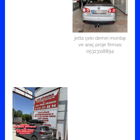
jetta çeki demiri montajı
ve araç proje firması
05323118894