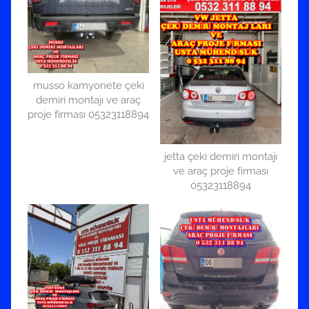
musso kamyonete çeki
demiri montajı ve araç
proje firması 05323118894
jetta çeki demiri montajı
ve araç proje firması
05323118894