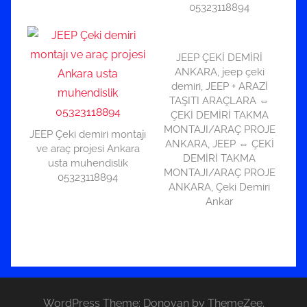
05323118894
JEEP ÇEKİ DEMİRİ
ANKARA, jeep çeki
demiri, JEEP + ARAZİ
TAŞITI ARAÇLARA ⇔
ÇEKİ DEMİRİ TAKMA
MONTAJI/ARAÇ PROJE
JEEP Çeki demiri montajı
ANKARA, JEEP ⇔ ÇEKİ
ve araç projesi Ankara
DEMİRİ TAKMA
usta muhendislik
MONTAJI/ARAÇ PROJE
05323118894
ANKARA, Çeki Demiri
Ankar
WordPress Theme: Donovan by ThemeZee.