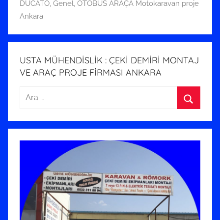
h
DUCATO
,
Genel
,
OTOBÜS ARAÇA Motokaravan proje
i
Ankara
n
d
e
USTA MÜHENDİSLİK : ÇEKİ DEMİRİ MONTAJ
g
VE ARAÇ PROJE FİRMASI ANKARA
ö
n
Arama:
d
Ara
e
r
i
l
m
i
ş