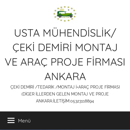
İçeriğe
atla
USTA MÜHENDİSLİK/
ÇEKİ DEMİRİ MONTAJ
VE ARAÇ PROJE FİRMASI
ANKARA
ÇEKİ DEMİRİ /TEDARİK /MONTAJ İ+ARAÇ PROJE FİRMASI
(DİGER İLLERDEN GELEN MONTAJ VE PROJE
ANKARA:İLETİŞİM:05323118894
Menü