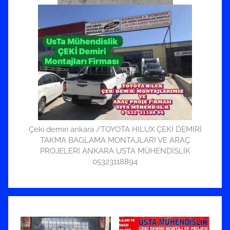
Çeki demiri ankara /TOYOTA HILUX ÇEKİ DEMİRİ
TAKMA BAGLAMA MONTAJLARI VE ARAÇ
PROJELERİ ANKARA USTA MÜHENDİSLİK
05323118894