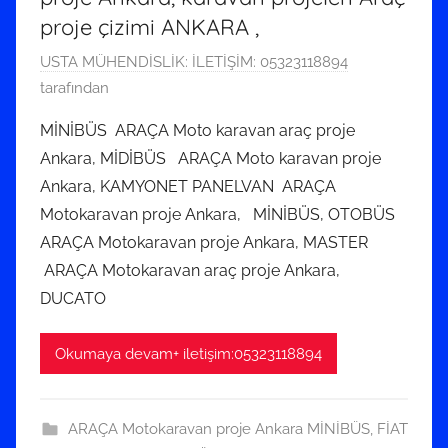
proje çizimi ANKARA ,
1
USTA MÜHENDİSLİK: İLETİŞİM: 05323118894
5
tarafından
E
MİNİBÜS ARAÇA Moto karavan araç proje
y
Ankara, MİDİBÜS ARAÇA Moto karavan proje
l
Ankara, KAMYONET PANELVAN ARAÇA
ü
Motokaravan proje Ankara, MİNİBÜS, OTOBÜS
l
ARAÇA Motokaravan proje Ankara, MASTER
2
0
ARAÇA Motokaravan araç proje Ankara,
2
DUCATO
2
t
Okumaya devam+ iletişim:05323118894
a
r
i
ARAÇA Motokaravan proje Ankara MİNİBÜS
,
FİAT