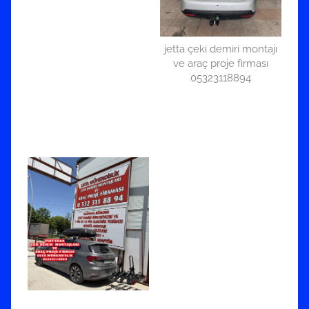
jetta çeki demiri montajı
ve araç proje firması
05323118894