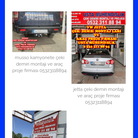
musso kamyonete çeki
demiri montajı ve araç
proje firması 05323118894
jetta çeki demiri montajı
ve araç proje firması
05323118894