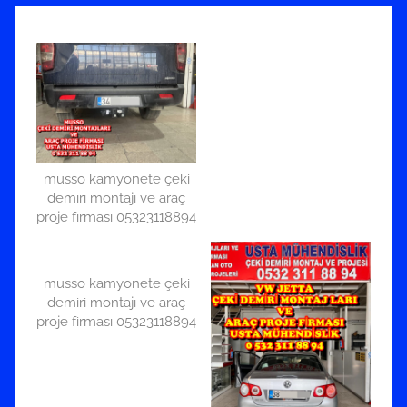
musso kamyonete çeki
demiri montajı ve araç
proje firması 05323118894
musso kamyonete çeki
demiri montajı ve araç
proje firması 05323118894