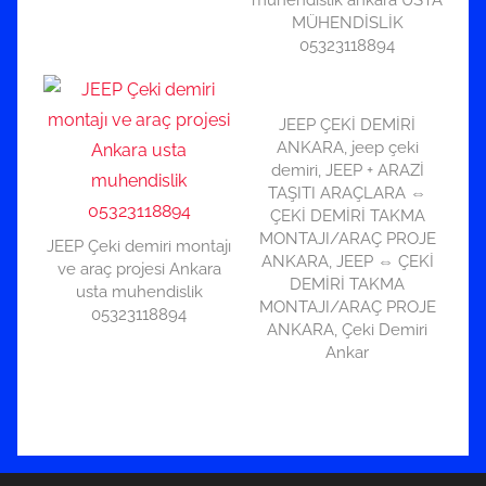
MÜHENDİSLİK
05323118894
JEEP ÇEKİ DEMİRİ
ANKARA, jeep çeki
demiri, JEEP + ARAZİ
TAŞITI ARAÇLARA ⇔
ÇEKİ DEMİRİ TAKMA
MONTAJI/ARAÇ PROJE
JEEP Çeki demiri montajı
ANKARA, JEEP ⇔ ÇEKİ
ve araç projesi Ankara
DEMİRİ TAKMA
usta muhendislik
MONTAJI/ARAÇ PROJE
05323118894
ANKARA, Çeki Demiri
Ankar