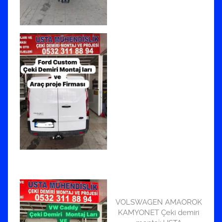
VOLSWAGEN AMAOROK
KAMYONET Çeki demiri