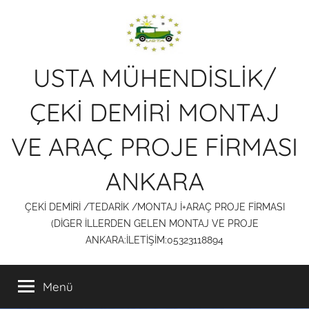
İçeriğe
atla
USTA MÜHENDİSLİK/
ÇEKİ DEMİRİ MONTAJ
VE ARAÇ PROJE FİRMASI
ANKARA
ÇEKİ DEMİRİ /TEDARİK /MONTAJ İ+ARAÇ PROJE FİRMASI
(DİGER İLLERDEN GELEN MONTAJ VE PROJE
ANKARA:İLETİŞİM:05323118894
Menü