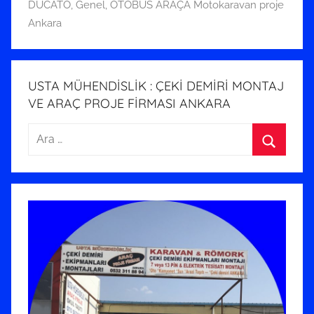
h
DUCATO
,
Genel
,
OTOBÜS ARAÇA Motokaravan proje
i
Ankara
n
d
e
USTA MÜHENDİSLİK : ÇEKİ DEMİRİ MONTAJ
g
VE ARAÇ PROJE FİRMASI ANKARA
ö
n
Arama:
d
Ara
e
r
i
l
m
i
ş