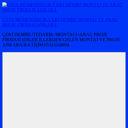
İçeriğe
atla
USTA MÜHENDİSLİK/ÇEKİ DEMİRİ MONTAJ VE ARAÇ
PROJE FİRMASI ANKARA
ÇEKİ DEMİRİ /TEDARİK /MONTAJ İ+ARAÇ PROJE
FİRMASI (DİGER İLLERDEN GELEN MONTAJ VE PROJE
ANKARA:İLETİŞİM:05323118894