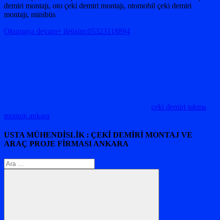
demiri montajı, oto çeki demiri montajı, otomobil çeki demiri
montajı, minibüs
Okumaya devam+ iletişim:05323118894
çeki demiri takma
montajı ankara
USTA MÜHENDİSLİK : ÇEKİ DEMİRİ MONTAJ VE
ARAÇ PROJE FİRMASI ANKARA
Arama: