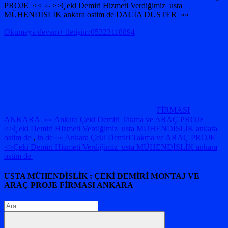
PROJE << ⇔>>Çeki Demiri Hizmeti Verdiğimiz usta
MÜHENDİSLİK ankara ostim de DACİA DUSTER «»
Okumaya devam+ iletişim:05323118894
FİRMASI
ANKARA «» Ankara Çeki Demiri Takma ve ARAÇ PROJE
<>Çeki Demiri Hizmeti Verdiğimiz usta MÜHENDİSLİK ankara
ostim de
,
in de «» Ankara Çeki Demiri Takma ve ARAÇ PROJE
<>Çeki Demiri Hizmeti Verdiğimiz usta MÜHENDİSLİK ankara
ostim de
USTA MÜHENDİSLİK : ÇEKİ DEMİRİ MONTAJ VE
ARAÇ PROJE FİRMASI ANKARA
Arama: