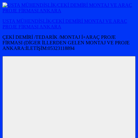
İçeriğe
atla
USTA MÜHENDİSLİK/ÇEKİ DEMİRİ MONTAJ VE ARAÇ
PROJE FİRMASI ANKARA
ÇEKİ DEMİRİ /TEDARİK /MONTAJ İ+ARAÇ PROJE
FİRMASI (DİGER İLLERDEN GELEN MONTAJ VE PROJE
ANKARA:İLETİŞİM:05323118894