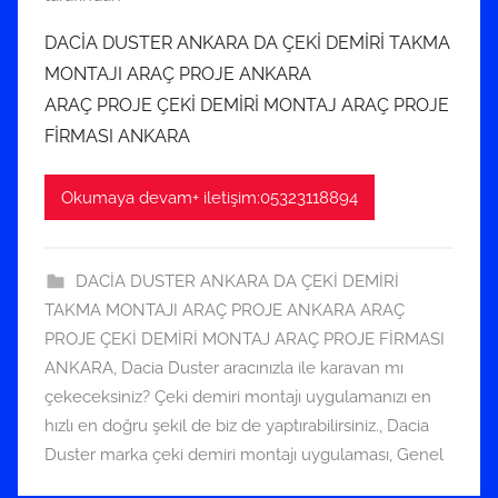
A
DACİA DUSTER ANKARA DA ÇEKİ DEMİRİ TAKMA
r
MONTAJI ARAÇ PROJE ANKARA
a
ARAÇ PROJE ÇEKİ DEMİRİ MONTAJ ARAÇ PROJE
l
FİRMASI ANKARA
ı
k
Okumaya devam+ iletişim:05323118894
2
0
2
DACİA DUSTER ANKARA DA ÇEKİ DEMİRİ
1
TAKMA MONTAJI ARAÇ PROJE ANKARA ARAÇ
t
PROJE ÇEKİ DEMİRİ MONTAJ ARAÇ PROJE FİRMASI
a
ANKARA
,
Dacia Duster aracınızla ile karavan mı
r
çekeceksiniz? Çeki demiri montajı uygulamanızı en
i
hızlı en doğru şekil de biz de yaptırabilirsiniz.
,
Dacia
h
Duster marka çeki demiri montajı uygulaması
,
Genel
i
n