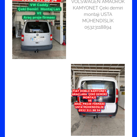
VOLSWAGEN AMAOROK
KAMYONET Çeki demiri
montajı USTA
MÜHENDİSLİK
05323118894