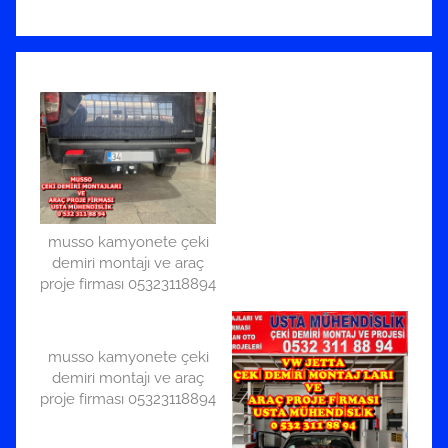
musso kamyonete çeki
demiri montajı ve araç
proje firması 05323118894
musso kamyonete çeki
demiri montajı ve araç
proje firması 05323118894