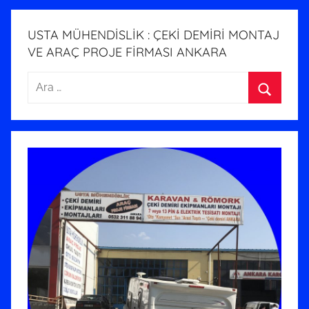
d
e
USTA MÜHENDİSLİK : ÇEKİ DEMİRİ MONTAJ
g
VE ARAÇ PROJE FİRMASI ANKARA
ö
Arama:
n
d
Ara
e
r
i
l
m
i
ş