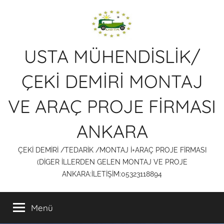
İçeriğe
atla
USTA MÜHENDİSLİK/
ÇEKİ DEMİRİ MONTAJ
VE ARAÇ PROJE FİRMASI
ANKARA
ÇEKİ DEMİRİ /TEDARİK /MONTAJ İ+ARAÇ PROJE FİRMASI
(DİGER İLLERDEN GELEN MONTAJ VE PROJE
ANKARA:İLETİŞİM:05323118894
Menü