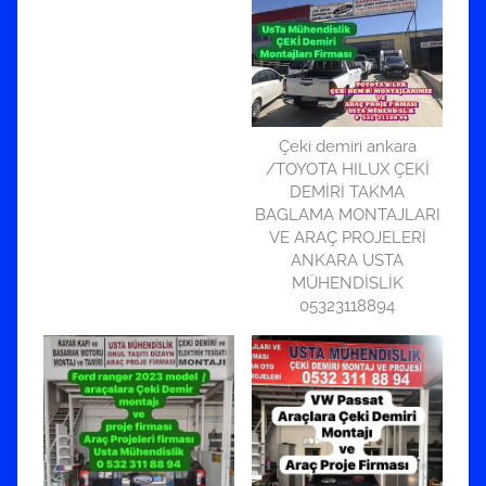
Çeki demiri ankara
/TOYOTA HILUX ÇEKİ
DEMİRİ TAKMA
BAGLAMA MONTAJLARI
VE ARAÇ PROJELERİ
ANKARA USTA
MÜHENDİSLİK
05323118894