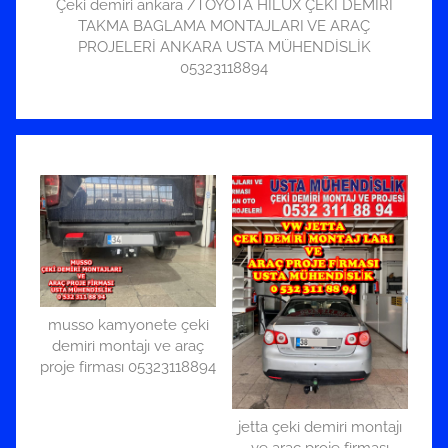
Çeki demiri ankara /TOYOTA HILUX ÇEKİ DEMİRİ
TAKMA BAGLAMA MONTAJLARI VE ARAÇ
PROJELERİ ANKARA USTA MÜHENDİSLİK
05323118894
musso kamyonete çeki
demiri montajı ve araç
proje firması 05323118894
jetta çeki demiri montajı