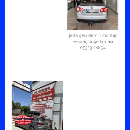
jetta çeki demiri montajı
ve araç proje firması
05323118894