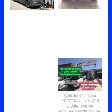
Çeki demiri ankara
/TOYOTA HILUX ÇEKİ
DEMİRİ TAKMA
BAGLAMA MONTAJLARI