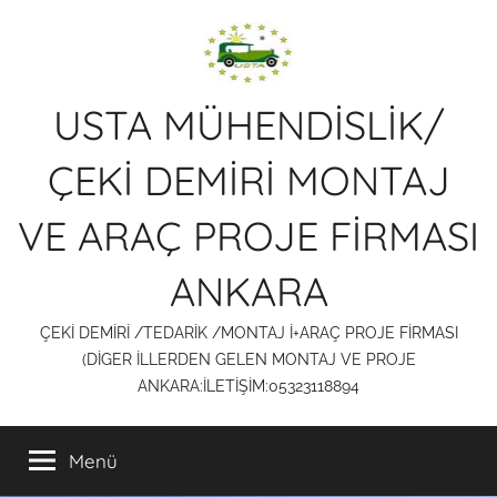
İçeriğe
atla
USTA MÜHENDİSLİK/
ÇEKİ DEMİRİ MONTAJ
VE ARAÇ PROJE FİRMASI
ANKARA
ÇEKİ DEMİRİ /TEDARİK /MONTAJ İ+ARAÇ PROJE FİRMASI
(DİGER İLLERDEN GELEN MONTAJ VE PROJE
ANKARA:İLETİŞİM:05323118894
Menü