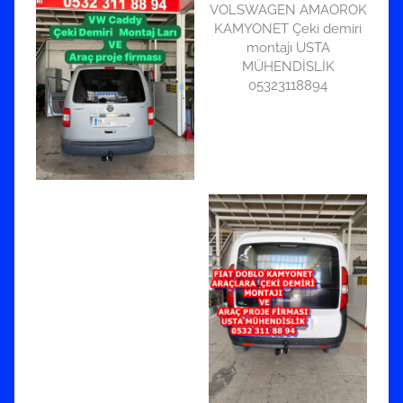
VOLSWAGEN AMAOROK
KAMYONET Çeki demiri
montajı USTA
MÜHENDİSLİK
05323118894