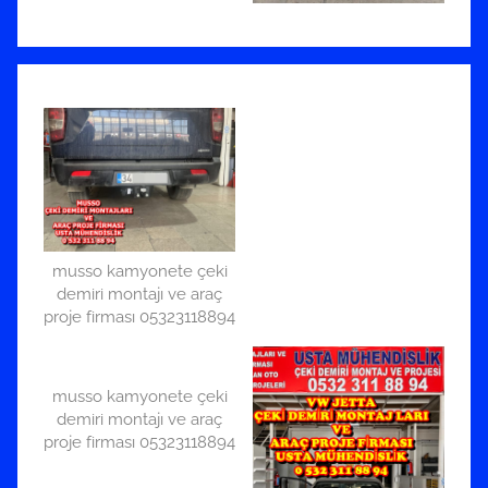
musso kamyonete çeki
demiri montajı ve araç
proje firması 05323118894
musso kamyonete çeki
demiri montajı ve araç
proje firması 05323118894