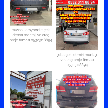
musso kamyonete çeki
demiri montajı ve araç
proje firması 05323118894
jetta çeki demiri montajı
ve araç proje firması
05323118894