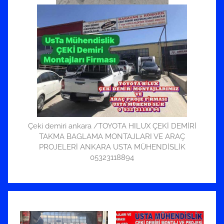
Çeki demiri ankara /TOYOTA HILUX ÇEKİ DEMİRİ
TAKMA BAGLAMA MONTAJLARI VE ARAÇ
PROJELERİ ANKARA USTA MÜHENDİSLİK
05323118894