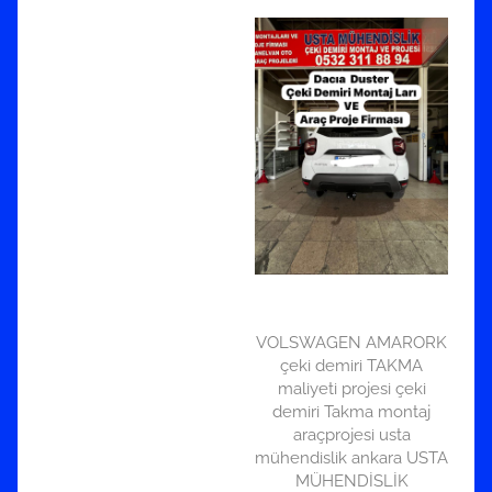
VOLSWAGEN AMARORK
çeki demiri TAKMA
maliyeti projesi çeki
demiri Takma montaj
araçprojesi usta
mühendislik ankara USTA
MÜHENDİSLİK