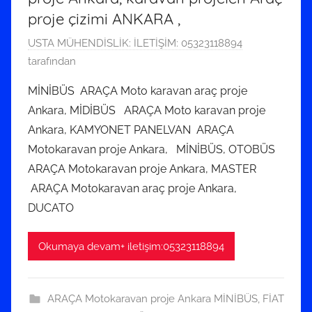
proje çizimi ANKARA ,
1
USTA MÜHENDİSLİK: İLETİŞİM: 05323118894
5
tarafından
E
MİNİBÜS ARAÇA Moto karavan araç proje
y
Ankara, MİDİBÜS ARAÇA Moto karavan proje
l
Ankara, KAMYONET PANELVAN ARAÇA
ü
Motokaravan proje Ankara, MİNİBÜS, OTOBÜS
l
ARAÇA Motokaravan proje Ankara, MASTER
2
0
ARAÇA Motokaravan araç proje Ankara,
2
DUCATO
2
t
Okumaya devam+ iletişim:05323118894
a
r
i
ARAÇA Motokaravan proje Ankara MİNİBÜS
,
FİAT