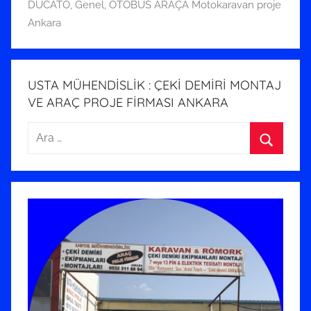
h
DUCATO
,
Genel
,
OTOBÜS ARAÇA Motokaravan proje
i
Ankara
n
d
e
USTA MÜHENDİSLİK : ÇEKİ DEMİRİ MONTAJ
g
VE ARAÇ PROJE FİRMASI ANKARA
ö
n
Arama:
d
Ara
e
r
i
l
m
i
ş