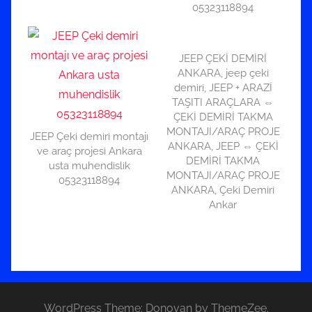
05323118894
JEEP ÇEKİ DEMİRİ
ANKARA, jeep çeki
demiri, JEEP + ARAZİ
TAŞITI ARAÇLARA ⇔
ÇEKİ DEMİRİ TAKMA
MONTAJI/ARAÇ PROJE
JEEP Çeki demiri montajı
ANKARA, JEEP ⇔ ÇEKİ
ve araç projesi Ankara
DEMİRİ TAKMA
usta muhendislik
MONTAJI/ARAÇ PROJE
05323118894
ANKARA, Çeki Demiri
Ankar
WordPress Theme: Donovan by ThemeZee.