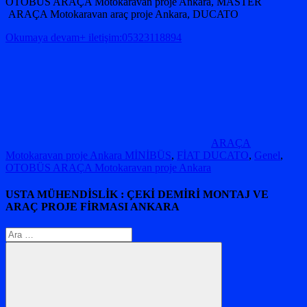
OTOBÜS ARAÇA Motokaravan proje Ankara, MASTER
ARAÇA Motokaravan araç proje Ankara, DUCATO
Okumaya devam+ iletişim:05323118894
ARAÇA
Motokaravan proje Ankara MİNİBÜS
,
FİAT DUCATO
,
Genel
,
OTOBÜS ARAÇA Motokaravan proje Ankara
USTA MÜHENDİSLİK : ÇEKİ DEMİRİ MONTAJ VE
ARAÇ PROJE FİRMASI ANKARA
Arama: