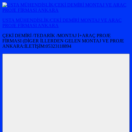
İçeriğe
atla
USTA MÜHENDİSLİK/ÇEKİ DEMİRİ MONTAJ VE ARAÇ
PROJE FİRMASI ANKARA
ÇEKİ DEMİRİ /TEDARİK /MONTAJ İ+ARAÇ PROJE
FİRMASI (DİGER İLLERDEN GELEN MONTAJ VE PROJE
ANKARA:İLETİŞİM:05323118894