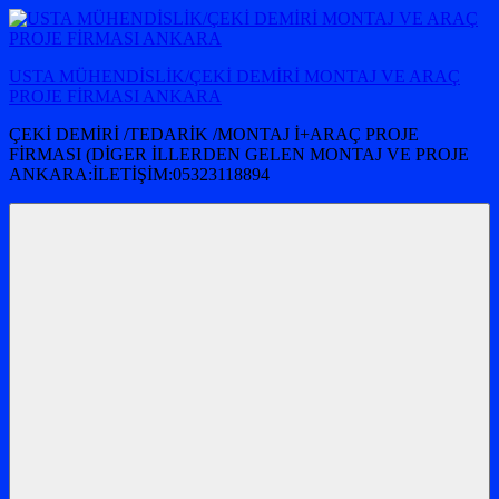
İçeriğe
atla
USTA MÜHENDİSLİK/ÇEKİ DEMİRİ MONTAJ VE ARAÇ
PROJE FİRMASI ANKARA
ÇEKİ DEMİRİ /TEDARİK /MONTAJ İ+ARAÇ PROJE
FİRMASI (DİGER İLLERDEN GELEN MONTAJ VE PROJE
ANKARA:İLETİŞİM:05323118894