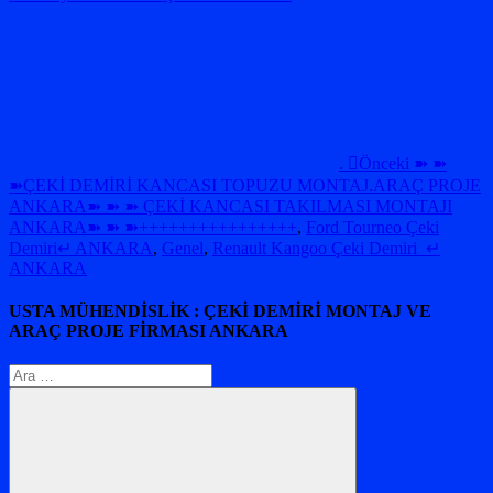
. Önceki ➽ ➽
➽ÇEKİ DEMİRİ KANCASI TOPUZU MONTAJ.ARAÇ PROJE
ANKARA➽ ➽ ➽ ÇEKİ KANCASI TAKILMASI MONTAJI
ANKARA➽ ➽ ➽++++++++++++++++
,
Ford Tourneo Çeki
Demiri↵ ANKARA
,
Genel
,
Renault Kangoo Çeki Demiri ↵
ANKARA
USTA MÜHENDİSLİK : ÇEKİ DEMİRİ MONTAJ VE
ARAÇ PROJE FİRMASI ANKARA
Arama: