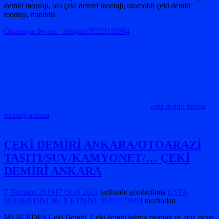
demiri montajı, oto çeki demiri montajı, otomobil çeki demiri
montajı, minibüs
Okumaya devam+ iletişim:05323118894
çeki demiri takma
montajı ankara
ÇEKİ DEMİRİ ANKARA/OTOARAZİ
TAŞITI/SUV/KAMYONET/… ÇEKİ
DEMİRİ ANKARA
7 Temmuz 2019
17 Ocak 2024
tarihinde gönderilmiş
USTA
MÜHENDİSLİK: İLETİŞİM: 05323118894
tarafından
MERCEDES Çeki Demiri, Çeki demiri takma montajı ve araç proje