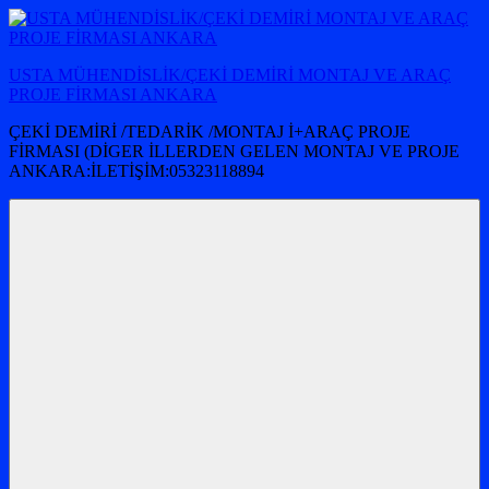
İçeriğe
atla
USTA MÜHENDİSLİK/ÇEKİ DEMİRİ MONTAJ VE ARAÇ
PROJE FİRMASI ANKARA
ÇEKİ DEMİRİ /TEDARİK /MONTAJ İ+ARAÇ PROJE
FİRMASI (DİGER İLLERDEN GELEN MONTAJ VE PROJE
ANKARA:İLETİŞİM:05323118894