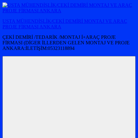
İçeriğe
atla
USTA MÜHENDİSLİK/ÇEKİ DEMİRİ MONTAJ VE ARAÇ
PROJE FİRMASI ANKARA
ÇEKİ DEMİRİ /TEDARİK /MONTAJ İ+ARAÇ PROJE
FİRMASI (DİGER İLLERDEN GELEN MONTAJ VE PROJE
ANKARA:İLETİŞİM:05323118894