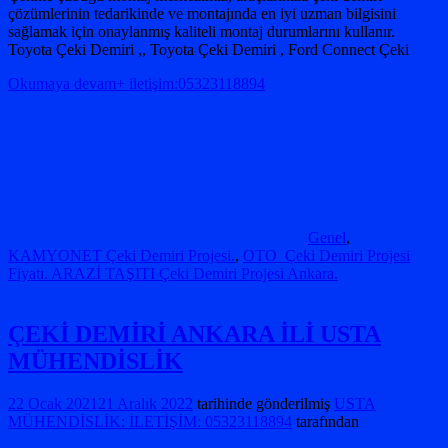
çözümlerinin tedarikinde ve montajında ​​en iyi uzman bilgisini
sağlamak için onaylanmış kaliteli montaj durumlarını kullanır.
Toyota Çeki Demiri ,, Toyota Çeki Demiri , Ford Connect Çeki
Okumaya devam+ iletişim:05323118894
Genel
,
KAMYONET Çeki Demiri Projesi.
,
OTO Çeki Demiri Projesi
Fiyatı. ARAZİ TAŞITI Çeki Demiri Projesi Ankara.
ÇEKİ DEMİRİ ANKARA İLİ USTA
MÜHENDİSLİK
22 Ocak 2021
21 Aralık 2022
tarihinde gönderilmiş
USTA
MÜHENDİSLİK: İLETİŞİM: 05323118894
tarafından