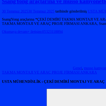
SsangYong araçlarına ve musso kam
30 Temmuz 2025
30 Temmuz 2025
tarihinde gönderilmiş
USTA MÜHE
SsangYong araçlarına *ÇEKİ DEMİRİ TAKMA MONTAJI VE A
TAKMA MONTAJI VE ARAÇ PROJE FİRMASI ANKARA, Ssang
Okumaya devam+ iletişim:05323118894
Genel
,
musso kamyo
TAKMA MONTAJI VE ARAÇ PROJE FİRMASI ANKARA
USTA MÜHENDİSLİK : ÇEKİ DEMİRİ MONTAJ VE ARAÇ
Arama: