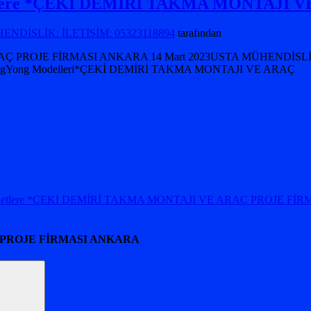
yonetlere *ÇEKİ DEMİRİ TAKMA MONTAJ
NDİSLİK: İLETİŞİM: 05323118894
tarafından
RAÇ PROJE FİRMASI ANKARA 14 Mart 2023USTA MÜHENDİSLİK:
Yong Modelleri*ÇEKİ DEMİRİ TAKMA MONTAJI VE ARAÇ
netlere *ÇEKİ DEMİRİ TAKMA MONTAJI VE ARAÇ PROJE FİR
 PROJE FİRMASI ANKARA