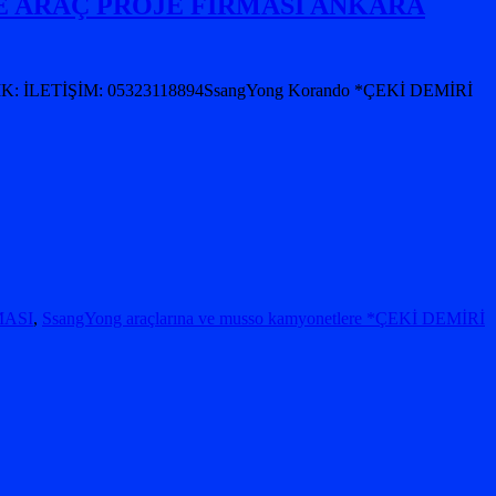
I VE ARAÇ PROJE FİRMASI ANKARA
 İLETİŞİM: 05323118894SsangYong Korando *ÇEKİ DEMİRİ
MASI
,
SsangYong araçlarına ve musso kamyonetlere *ÇEKİ DEMİRİ