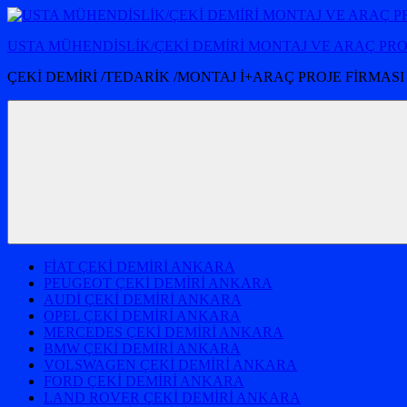
İçeriğe
atla
USTA MÜHENDİSLİK/ÇEKİ DEMİRİ MONTAJ VE ARAÇ PR
ÇEKİ DEMİRİ /TEDARİK /MONTAJ İ+ARAÇ PROJE FİRMASI
FİAT ÇEKİ DEMİRİ ANKARA
PEUGEOT ÇEKİ DEMİRİ ANKARA
AUDİ ÇEKİ DEMİRİ ANKARA
OPEL ÇEKİ DEMİRİ ANKARA
MERCEDES ÇEKİ DEMİRİ ANKARA
BMW ÇEKİ DEMİRİ ANKARA
VOLSWAGEN ÇEKİ DEMİRİ ANKARA
FORD ÇEKİ DEMİRİ ANKARA
LAND ROVER ÇEKİ DEMİRİ ANKARA