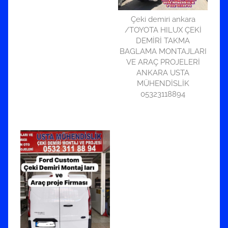
Çeki demiri ankara
/TOYOTA HILUX ÇEKİ
DEMİRİ TAKMA
BAGLAMA MONTAJLARI
VE ARAÇ PROJELERİ
ANKARA USTA
MÜHENDİSLİK
05323118894