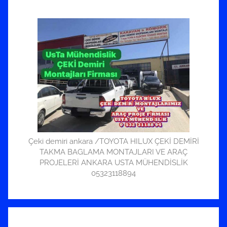
Çeki demiri ankara /TOYOTA HILUX ÇEKİ DEMİRİ
TAKMA BAGLAMA MONTAJLARI VE ARAÇ
PROJELERİ ANKARA USTA MÜHENDİSLİK
05323118894