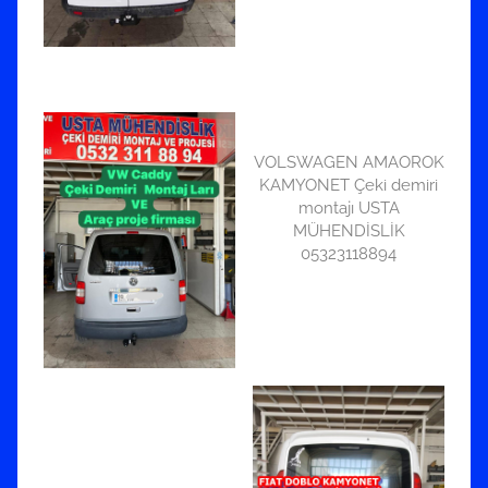
VOLSWAGEN AMAOROK
KAMYONET Çeki demiri
montajı USTA
MÜHENDİSLİK
05323118894