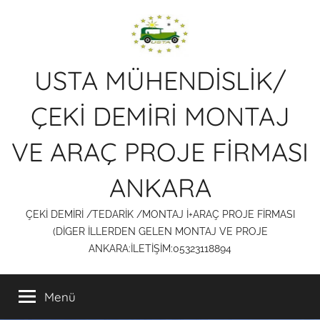
İçeriğe
atla
USTA MÜHENDİSLİK/
ÇEKİ DEMİRİ MONTAJ
VE ARAÇ PROJE FİRMASI
ANKARA
ÇEKİ DEMİRİ /TEDARİK /MONTAJ İ+ARAÇ PROJE FİRMASI
(DİGER İLLERDEN GELEN MONTAJ VE PROJE
ANKARA:İLETİŞİM:05323118894
Menü