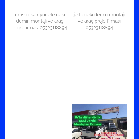
musso kamyonete çeki
jetta çeki demiri montajı
demiri montajı ve araç
ve araç proje firması
proje firması 05323118894
05323118894