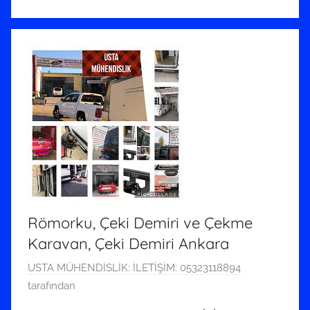
Römorku, Çeki Demiri ve Çekme
Karavan, Çeki Demiri Ankara
2
USTA MÜHENDİSLİK: İLETİŞİM: 05323118894
T
tarafından
e