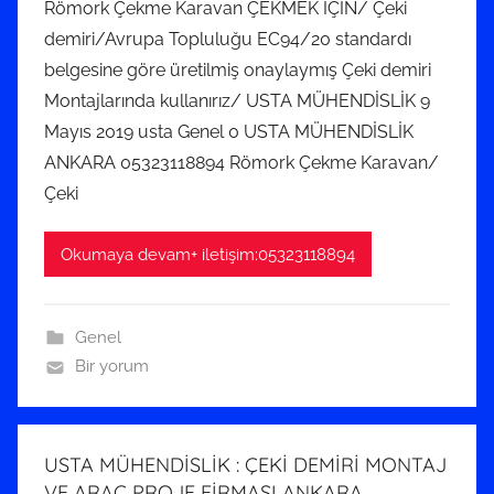
Römork Çekme Karavan ÇEKMEK İÇİN/ Çeki
m
demiri/Avrupa Topluluğu EC94/20 standardı
m
belgesine göre üretilmiş onaylaymış Çeki demiri
u
Montajlarında kullanırız/ USTA MÜHENDİSLİK 9
z
Mayıs 2019 usta Genel 0 USTA MÜHENDİSLİK
2
0
ANKARA 05323118894 Römork Çekme Karavan/
1
Çeki
9
t
Okumaya devam+ iletişim:05323118894
a
r
i
Genel
h
Bir yorum
i
n
d
USTA MÜHENDİSLİK : ÇEKİ DEMİRİ MONTAJ
e
VE ARAÇ PROJE FİRMASI ANKARA