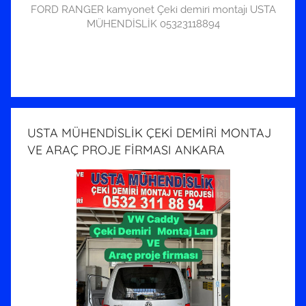
FORD RANGER kamyonet Çeki demiri montajı USTA
MÜHENDİSLİK 05323118894
USTA MÜHENDİSLİK ÇEKİ DEMİRİ MONTAJ
VE ARAÇ PROJE FİRMASI ANKARA