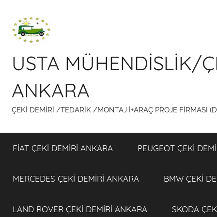
İçeriğe
atla
USTA MÜHENDİSLİK/Ç
ANKARA
ÇEKİ DEMİRİ /TEDARİK /MONTAJ İ+ARAÇ PROJE FİRMASI (
FİAT ÇEKİ DEMİRİ ANKARA
PEUGEOT ÇEKİ DEMİ
MERCEDES ÇEKİ DEMİRİ ANKARA
BMW ÇEKİ DE
LAND ROVER ÇEKİ DEMİRİ ANKARA
SKODA ÇEK