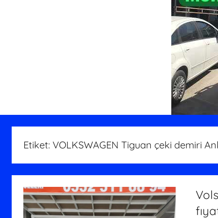
Etiket:
VOLKSWAGEN Tiguan çeki demiri An
Vol
fıya