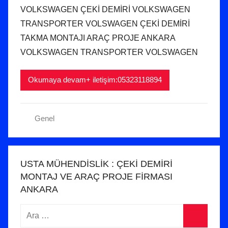
VOLKSWAGEN ÇEKİ DEMİRİ VOLKSWAGEN
u
TRANSPORTER VOLSWAGEN ÇEKİ DEMİRİ
z
2
TAKMA MONTAJI ARAÇ PROJE ANKARA
0
VOLKSWAGEN TRANSPORTER VOLSWAGEN
1
9
Okumaya devam+ iletişim:05323118894
t
a
r
Genel
i
h
i
USTA MÜHENDİSLİK : ÇEKİ DEMİRİ
n
MONTAJ VE ARAÇ PROJE FİRMASI
d
ANKARA
e
g
Arama:
ö