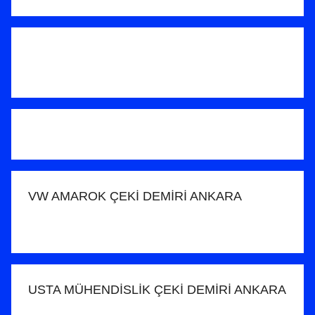
Ara
n
d
e
r
i
l
m
i
ş
VW AMAROK ÇEKİ DEMİRİ ANKARA
USTA MÜHENDİSLİK ÇEKİ DEMİRİ ANKARA