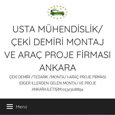
İçeriğe
atla
USTA MÜHENDİSLİK/
ÇEKİ DEMİRİ MONTAJ
VE ARAÇ PROJE FİRMASI
ANKARA
ÇEKİ DEMİRİ /TEDARİK /MONTAJ İ+ARAÇ PROJE FİRMASI
(DİGER İLLERDEN GELEN MONTAJ VE PROJE
ANKARA:İLETİŞİM:05323118894
Menü