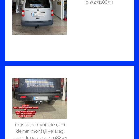
05323118894
musso kamyonete çeki
demiri montajı ve araç
proje firması 05323118894