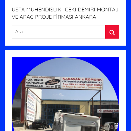
i
USTA MÜHENDİSLİK : ÇEKİ DEMİRİ MONTAJ
n
VE ARAÇ PROJE FİRMASI ANKARA
d
Arama:
e
g
Ara
ö
n
d
e
r
i
l
m
i
ş