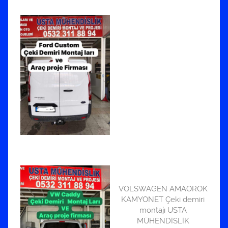
VOLSWAGEN AMAOROK
KAMYONET Çeki demiri
montajı USTA
MÜHENDİSLİK