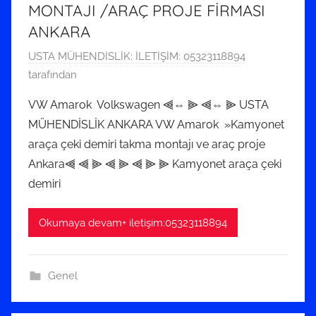
MONTAJI /ARAÇ PROJE FİRMASI
ANKARA
7
USTA MÜHENDİSLİK: İLETİŞİM: 05323118894
K
tarafından
a
VW Amarok Volkswagen ⫷⇔ ⫸ ⫷⇔ ⫸ USTA
s
MÜHENDİSLİK ANKARA VW Amarok »Kamyonet
ı
araça çeki demiri takma montajı ve araç proje
m
Ankara⫷ ⫷ ⫸ ⫷ ⫸ ⫷ ⫸ ⫸ Kamyonet araça çeki
2
demiri
0
2
0
Okumaya devam+ iletişim:05323118894
t
a
Genel
r
i
h