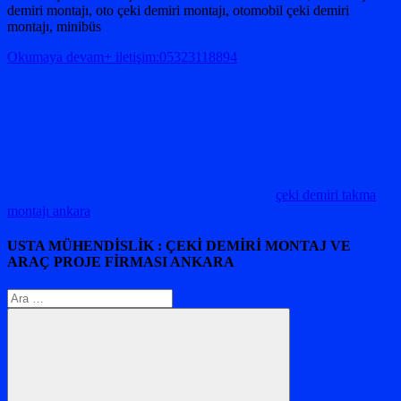
demiri montajı, oto çeki demiri montajı, otomobil çeki demiri
montajı, minibüs
Okumaya devam+ iletişim:05323118894
çeki demiri takma
montajı ankara
USTA MÜHENDİSLİK : ÇEKİ DEMİRİ MONTAJ VE
ARAÇ PROJE FİRMASI ANKARA
Arama: