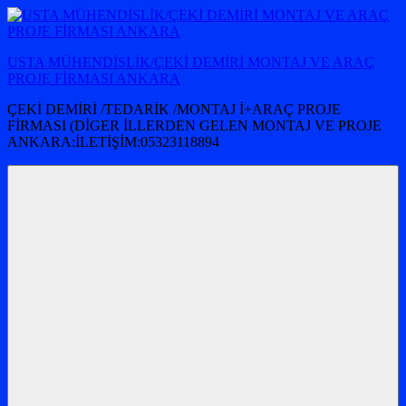
İçeriğe
atla
USTA MÜHENDİSLİK/ÇEKİ DEMİRİ MONTAJ VE ARAÇ
PROJE FİRMASI ANKARA
ÇEKİ DEMİRİ /TEDARİK /MONTAJ İ+ARAÇ PROJE
FİRMASI (DİGER İLLERDEN GELEN MONTAJ VE PROJE
ANKARA:İLETİŞİM:05323118894