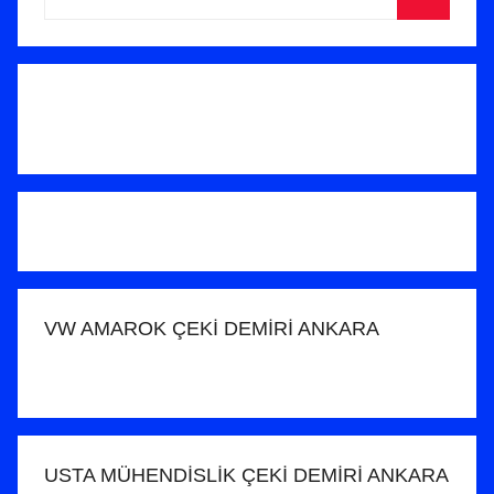
ö
Ara
n
d
e
r
i
l
m
i
ş
VW AMAROK ÇEKİ DEMİRİ ANKARA
USTA MÜHENDİSLİK ÇEKİ DEMİRİ ANKARA