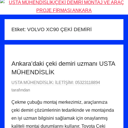
Etiket:
VOLVO XC90 ÇEKİ DEMİRİ
Ankara’daki çeki demiri uzmanı USTA
MÜHENDİSLİK
5
USTA MÜHENDİSLİK: İLETİŞİM: 05323118894
M
tarafından
a
Çekme çubuğu montaj merkezimiz, araçlarınıza
r
çeki demiri çözümlerinin tedarikinde ve montajında ​​
t
en iyi uzman bilgisini sağlamak için onaylanmış
2
kaliteli montaj durumlarını kullanır. Toyota Çeki
0