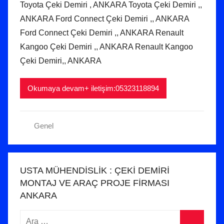
Toyota Çeki Demiri , ANKARA Toyota Çeki Demiri ,,
i
c
ANKARA Ford Connect Çeki Demiri ,, ANKARA
l
a
Ford Connect Çeki Demiri ,, ANKARA Renault
m
k
Kangoo Çeki Demiri ,, ANKARA Renault Kangoo
i
2
ş
Çeki Demiri,, ANKARA
0
2
1
Okumaya devam+ iletişim:05323118894
t
a
Genel
r
i
h
i
USTA MÜHENDİSLİK : ÇEKİ DEMİRİ
n
MONTAJ VE ARAÇ PROJE FİRMASI
d
ANKARA
e
Arama:
g