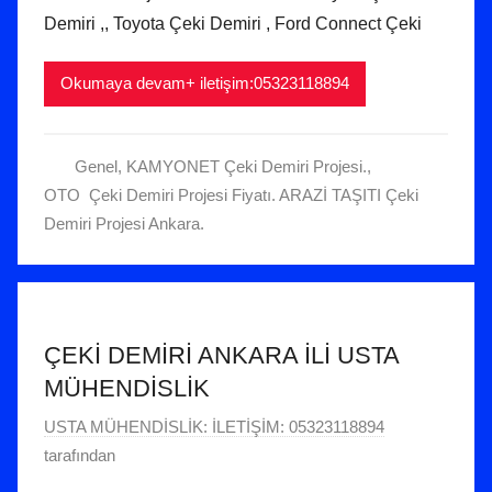
Demiri ,, Toyota Çeki Demiri , Ford Connect Çeki
2
1
t
Okumaya devam+ iletişim:05323118894
a
r
Genel
,
KAMYONET Çeki Demiri Projesi.
,
i
OTO Çeki Demiri Projesi Fiyatı. ARAZİ TAŞITI Çeki
h
Demiri Projesi Ankara.
i
n
d
e
g
ÇEKİ DEMİRİ ANKARA İLİ USTA
ö
MÜHENDİSLİK
n
d
2
USTA MÜHENDİSLİK: İLETİŞİM: 05323118894
e
2
tarafından
r
O