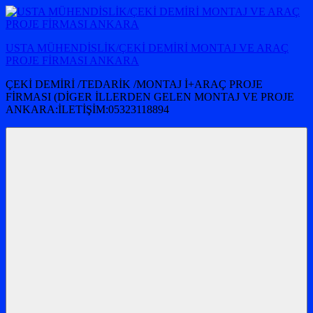
İçeriğe
atla
USTA MÜHENDİSLİK/ÇEKİ DEMİRİ MONTAJ VE ARAÇ
PROJE FİRMASI ANKARA
ÇEKİ DEMİRİ /TEDARİK /MONTAJ İ+ARAÇ PROJE
FİRMASI (DİGER İLLERDEN GELEN MONTAJ VE PROJE
ANKARA:İLETİŞİM:05323118894