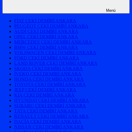
Menü
FİAT ÇEKİ DEMİRİ ANKARA
PEUGEOT ÇEKİ DEMİRİ ANKARA
AUDİ ÇEKİ DEMİRİ ANKARA
OPEL ÇEKİ DEMİRİ ANKARA
MERCEDES ÇEKİ DEMİRİ ANKARA
BMW ÇEKİ DEMİRİ ANKARA
VOLSWAGEN ÇEKİ DEMİRİ ANKARA
FORD ÇEKİ DEMİRİ ANKARA
LAND ROVER ÇEKİ DEMİRİ ANKARA
SKODA ÇEKİ DEMİRİ ANKARA
İVEKO ÇEKİ DEMİRİ ANKARA
HONDA ÇEKİ DEMİRİ ANKARA
TOYOTA ÇEKİ DEMİRİ ANKARA
JEEP ÇEKİ DEMİRİ ANKARA
KİA ÇEKİ DEMİRİ ANKARA
HYUNDAİ ÇEKİ DEMİRİ ANKARA
SUBARU ÇEKİ DEMİRİ ANKARA
TATA ÇEKİ DEMİRİ ANKARA
RENAULT ÇEKİ DEMİRİ ANKARA
DACİA ÇEKİ DEMİRİ ANKARA
NISSAN ÇEKİ DEMİRİ ANKARA