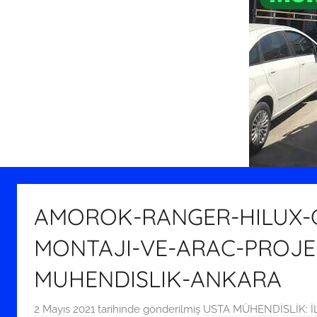
AMOROK-RANGER-HILUX-C
MONTAJI-VE-ARAC-PROJE-
MUHENDISLIK-ANKARA
2 Mayıs 2021
tarihinde gönderilmiş
USTA MÜHENDİSLİK: İL