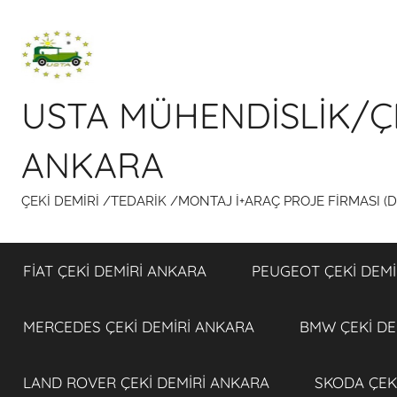
İçeriğe
atla
USTA MÜHENDİSLİK/Ç
ANKARA
ÇEKİ DEMİRİ /TEDARİK /MONTAJ İ+ARAÇ PROJE FİRMASI (
FİAT ÇEKİ DEMİRİ ANKARA
PEUGEOT ÇEKİ DEMİ
MERCEDES ÇEKİ DEMİRİ ANKARA
BMW ÇEKİ DE
LAND ROVER ÇEKİ DEMİRİ ANKARA
SKODA ÇEK