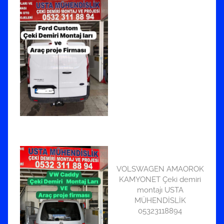
VOLSWAGEN AMAOROK
KAMYONET Çeki demiri
montajı USTA
MÜHENDİSLİK
05323118894