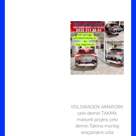
VOLSWAGEN AMARORK
çeki demiri TAKMA
maliyeti projesi çeki
demiri Takma montaj
araçprojesi usta