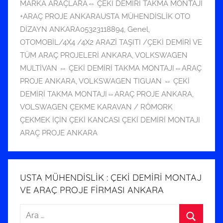
n
MARKA ARAÇLARA⇔ ÇEKİ DEMİRİ TAKMA MONTAJI
d
+ARAÇ PROJE ANKARAUSTA MÜHENDİSLİK OTO
e
DİZAYN ANKARA05323118894
,
Genel
,
r
OTOMOBİL/4X4 /4X2 ARAZİ TAŞITI /ÇEKİ DEMİRİ VE
i
TÜM ARAÇ PROJELERİ ANKARA
,
VOLKSWAGEN
l
MULTİVAN ⇔ ÇEKİ DEMİRİ TAKMA MONTAJI⇔ARAÇ
m
PROJE ANKARA
,
VOLKSWAGEN TIGUAN ⇔ ÇEKİ
i
DEMİRİ TAKMA MONTAJI⇔ARAÇ PROJE ANKARA
,
ş
VOLSWAGEN ÇEKME KARAVAN / RÖMORK
ÇEKMEK İÇİN ÇEKİ KANCASI ÇEKİ DEMİRİ MONTAJI
ARAÇ PROJE ANKARA
USTA MÜHENDİSLİK : ÇEKİ DEMİRİ MONTAJ
VE ARAÇ PROJE FİRMASI ANKARA
Arama: