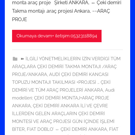
monta araç proje Şirketi ANKARA, ⇔ Çeki demiri
u
Takma montajı .araç projesi Ankara, ~~ARAÇ
z
2
PROJE
0
1
Okumaya devam+ iletişim:05323118894
9
t
a
➽ İLGİLİ YÖNETMELİKLERİN İZİN VERDİGİ TÜM
r
ARAÇLARA ÇEKİ DEMİRİ TAKMA MONTAJI /ARAÇ
i
PROJE/ANKARA
,
AUDİ ÇEKİ DEMİRİ KANCASI
h
TOPUZU MONTAJI TAKILMASI +PROJESİ … ÇEKİ
i
DEMİRİ VE TÜM ARAÇ PROJELERİ ANKARA
,
Audi
n
modelleri; ÇEKİ DEMİRİ MONTAJ+ARAÇ PROJE
d
ANKARA
,
ÇEKİ DEMİRİ ANKARA İLİ VE ÇEVRE
e
İLLERDEN GELEN ARAÇLARIN ÇEKİ DEMİRİ
g
MONTESİ VE ARAÇ PROJESİ GÜN İÇİNDE İŞLEMİ
ö
BİTER
,
FIAT DOBLO’ ⇔ ÇEKİ DEMİRİ ANKARA
,
FİAT