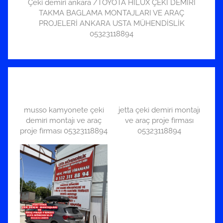
Çeki demiri ankara /TOYOTA HILUX ÇEKİ DEMİRİ
TAKMA BAGLAMA MONTAJLARI VE ARAÇ
PROJELERİ ANKARA USTA MÜHENDİSLİK
05323118894
musso kamyonete çeki
jetta çeki demiri montajı
demiri montajı ve araç
ve araç proje firması
proje firması 05323118894
05323118894