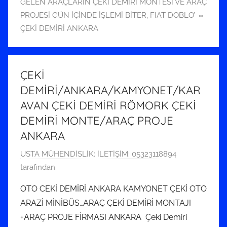
h
GELEN ARAÇLARIN ÇEKİ DEMİRİ MONTESİ VE ARAÇ
i
PROJESİ GÜN İÇİNDE İŞLEMİ BİTER
,
FIAT DOBLO’ ⇔
n
ÇEKİ DEMİRİ ANKARA
d
e
g
ÇEKİ
ö
DEMİRİ/ANKARA/KAMYONET/KAR
n
AVAN ÇEKİ DEMİRİ RÖMORK ÇEKİ
d
DEMİRİ MONTE/ARAÇ PROJE
e
r
ANKARA
i
2
USTA MÜHENDİSLİK: İLETİŞİM: 05323118894
l
1
tarafından
m
T
i
OTO CEKİ DEMİRİ ANKARA KAMYONET ÇEKİ OTO
e
ş
ARAZİ MİNİBÜS…ARAÇ ÇEKİ DEMİRİ MONTAJI
m
+ARAÇ PROJE FİRMASI ANKARA Çeki Demiri
m