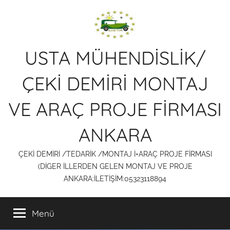
İçeriğe
atla
USTA MÜHENDİSLİK/
ÇEKİ DEMİRİ MONTAJ
VE ARAÇ PROJE FİRMASI
ANKARA
ÇEKİ DEMİRİ /TEDARİK /MONTAJ İ+ARAÇ PROJE FİRMASI
(DİGER İLLERDEN GELEN MONTAJ VE PROJE
ANKARA:İLETİŞİM:05323118894
Menü