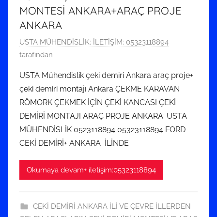
MONTESİ ANKARA+ARAÇ PROJE
ANKARA
2
USTA MÜHENDİSLİK: İLETİŞİM: 05323118894
4
tarafından
E
USTA Mühendislik çeki demiri Ankara araç proje+
k
çeki demiri montajı Ankara ÇEKME KARAVAN
i
RÖMORK ÇEKMEK İÇİN ÇEKİ KANCASI ÇEKİ
m
DEMİRİ MONTAJI ARAÇ PROJE ANKARA: USTA
2
MÜHENDİSLİK 0523118894 05323118894 FORD
0
1
CEKİ DEMİRİ+ ANKARA İLİNDE
9
t
Okumaya devam+ iletişim:05323118894
a
r
i
ÇEKİ DEMİRİ ANKARA İLİ VE ÇEVRE İLLERDEN