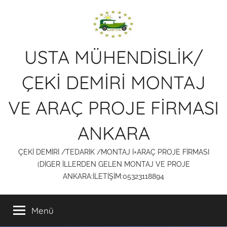
İçeriğe
atla
USTA MÜHENDİSLİK/
ÇEKİ DEMİRİ MONTAJ
VE ARAÇ PROJE FİRMASI
ANKARA
ÇEKİ DEMİRİ /TEDARİK /MONTAJ İ+ARAÇ PROJE FİRMASI
(DİGER İLLERDEN GELEN MONTAJ VE PROJE
ANKARA:İLETİŞİM:05323118894
Menü