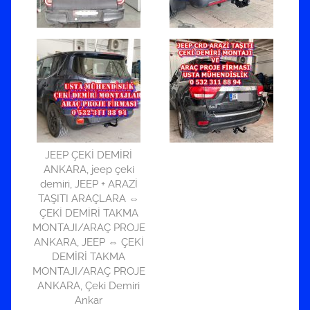
d
e
r
i
l
m
i
ş
JEEP ÇEKİ DEMİRİ
ANKARA, jeep çeki
demiri, JEEP + ARAZİ
TAŞITI ARAÇLARA ⇔
ÇEKİ DEMİRİ TAKMA
MONTAJI/ARAÇ PROJE
ANKARA, JEEP ⇔ ÇEKİ
DEMİRİ TAKMA
MONTAJI/ARAÇ PROJE
ANKARA, Çeki Demiri
Ankar