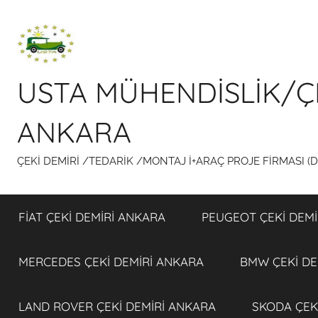
İçeriğe
atla
USTA MÜHENDİSLİK/Ç
ANKARA
ÇEKİ DEMİRİ /TEDARİK /MONTAJ İ+ARAÇ PROJE FİRMASI (
FİAT ÇEKİ DEMİRİ ANKARA
PEUGEOT ÇEKİ DEMİ
MERCEDES ÇEKİ DEMİRİ ANKARA
BMW ÇEKİ DE
LAND ROVER ÇEKİ DEMİRİ ANKARA
SKODA ÇEK