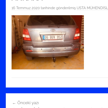
16 Temmuz 2020
tarihinde gönderilmiş
USTA MÜHENDİSLİK
Yazı
Önceki yazı
gezinmesi