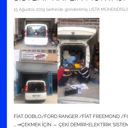
15 Ağustos 2019
tarihinde gönderilmiş
USTA MÜHENDİSLİK:
FİAT DOBLO/FORD RANGER /FİAT FREEMOND /F
… ⇒ÇEKMEK İÇİN ⇔ ÇEKİ DEMİRİ+ELEKTİRİK SİST