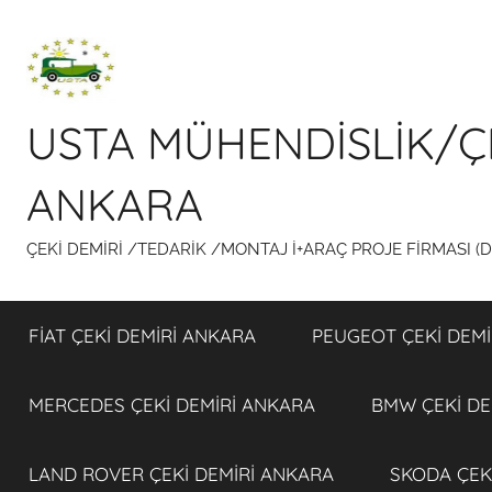
İçeriğe
atla
USTA MÜHENDİSLİK/Ç
ANKARA
ÇEKİ DEMİRİ /TEDARİK /MONTAJ İ+ARAÇ PROJE FİRMASI (
FİAT ÇEKİ DEMİRİ ANKARA
PEUGEOT ÇEKİ DEMİ
MERCEDES ÇEKİ DEMİRİ ANKARA
BMW ÇEKİ DE
LAND ROVER ÇEKİ DEMİRİ ANKARA
SKODA ÇEK