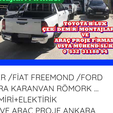
R /FİAT FREEMOND /FORD
ARA KARANVAN RÖMORK …
İRİ+ELEKTİRİK
 VE ARAÇ PROJE ANKARA