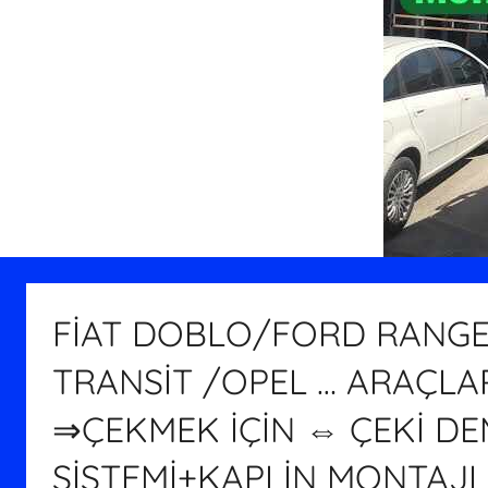
FİAT DOBLO/FORD RANGE
TRANSİT /OPEL … ARAÇL
⇒ÇEKMEK İÇİN ⇔ ÇEKİ DEM
SİSTEMİ+KAPLİN MONTAJI