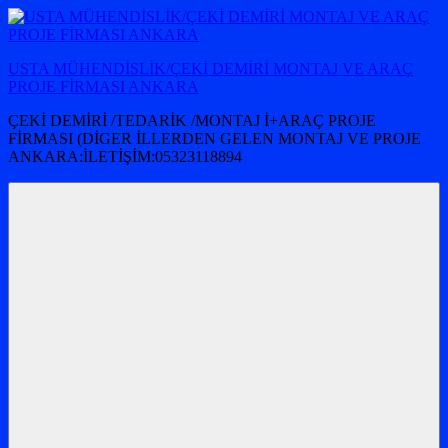
İçeriğe
atla
USTA MÜHENDİSLİK/ÇEKİ DEMİRİ MONTAJ VE ARAÇ
PROJE FİRMASI ANKARA
ÇEKİ DEMİRİ /TEDARİK /MONTAJ İ+ARAÇ PROJE
FİRMASI (DİGER İLLERDEN GELEN MONTAJ VE PROJE
ANKARA:İLETİŞİM:05323118894