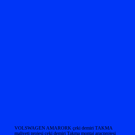
VOLSWAGEN AMARORK çeki demiri TAKMA
maliyeti projesi çeki demiri Takma montaj araçprojesi