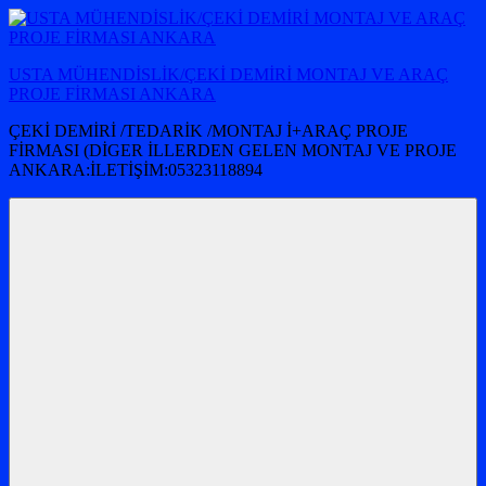
İçeriğe
atla
USTA MÜHENDİSLİK/ÇEKİ DEMİRİ MONTAJ VE ARAÇ
PROJE FİRMASI ANKARA
ÇEKİ DEMİRİ /TEDARİK /MONTAJ İ+ARAÇ PROJE
FİRMASI (DİGER İLLERDEN GELEN MONTAJ VE PROJE
ANKARA:İLETİŞİM:05323118894