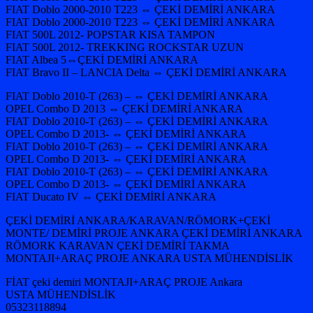
FIAT Doblo 2000-2010 T223 ⇔ ÇEKİ DEMİRİ ANKARA
FIAT Doblo 2000-2010 T223 ⇔ ÇEKİ DEMİRİ ANKARA
FIAT 500L 2012- POPSTAR KISA TAMPON
FIAT 500L 2012- TREKKING ROCKSTAR UZUN
FIAT Albea 5⇔ÇEKİ DEMİRİ ANKARA
FIAT Bravo II – LANCIA Delta ⇔ ÇEKİ DEMİRİ ANKARA
FIAT Doblo 2010-T (263) – ⇔ ÇEKİ DEMİRİ ANKARA
OPEL Combo D 2013 ⇔ ÇEKİ DEMİRİ ANKARA
FIAT Doblo 2010-T (263) – ⇔ ÇEKİ DEMİRİ ANKARA
OPEL Combo D 2013- ⇔ ÇEKİ DEMİRİ ANKARA
FIAT Doblo 2010-T (263) – ⇔ ÇEKİ DEMİRİ ANKARA
OPEL Combo D 2013- ⇔ ÇEKİ DEMİRİ ANKARA
FIAT Doblo 2010-T (263) – ⇔ ÇEKİ DEMİRİ ANKARA
OPEL Combo D 2013- ⇔ ÇEKİ DEMİRİ ANKARA
FIAT Ducato IV ⇔ ÇEKİ DEMİRİ ANKARA
ÇEKİ DEMİRİ ANKARA/KARAVAN/RÖMORK+ÇEKİ
MONTE/ DEMİRİ PROJE ANKARA ÇEKİ DEMİRİ ANKARA
RÖMORK KARAVAN ÇEKİ DEMİRİ TAKMA
MONTAJI+ARAÇ PROJE ANKARA USTA MÜHENDİSLİK
FİAT çeki demiri MONTAJI+ARAÇ PROJE Ankara
USTA MÜHENDİSLİK
05323118894