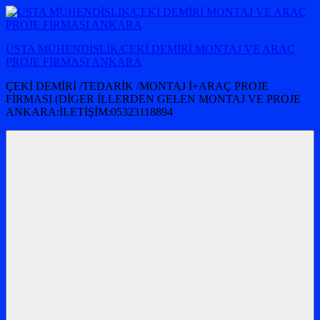
İçeriğe
atla
USTA MÜHENDİSLİK/ÇEKİ DEMİRİ MONTAJ VE ARAÇ
PROJE FİRMASI ANKARA
ÇEKİ DEMİRİ /TEDARİK /MONTAJ İ+ARAÇ PROJE
FİRMASI (DİGER İLLERDEN GELEN MONTAJ VE PROJE
ANKARA:İLETİŞİM:05323118894