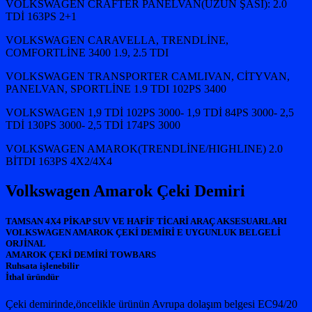
VOLKSWAGEN CRAFTER PANELVAN(UZUN ŞASİ): 2.0
TDİ 163PS 2+1
VOLKSWAGEN CARAVELLA, TRENDLİNE,
COMFORTLİNE 3400 1.9, 2.5 TDI
VOLKSWAGEN TRANSPORTER CAMLIVAN, CİTYVAN,
PANELVAN, SPORTLİNE 1.9 TDI 102PS 3400
VOLKSWAGEN 1,9 TDİ 102PS 3000- 1,9 TDİ 84PS 3000- 2,5
TDİ 130PS 3000- 2,5 TDİ 174PS 3000
VOLKSWAGEN AMAROK(TRENDLİNE/HIGHLINE) 2.0
BİTDI 163PS 4X2/4X4
Volkswagen Amarok Çeki Demiri
TAMSAN 4X4 PİKAP SUV VE HAFİF TİCARİ ARAÇ AKSESUARLARI
VOLKSWAGEN AMAROK ÇEKİ DEMİRİ E UYGUNLUK BELGELİ
ORJİNAL
AMAROK ÇEKİ DEMİRİ TOWBARS
Ruhsata işlenebilir
İthal üründür
Çeki demirinde,öncelikle ürünün Avrupa dolaşım belgesi EC94/20